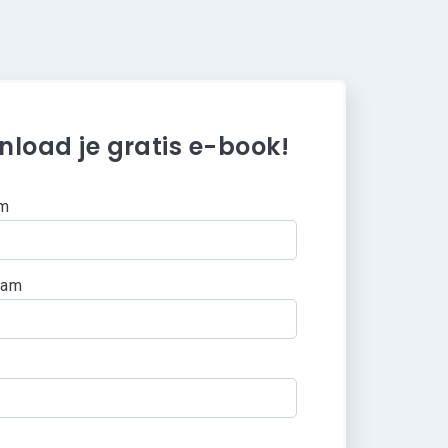
load je gratis e-book!
am
*
aam
*