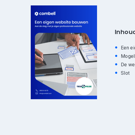
Inhou
Een e
Mogel
De we
Slot