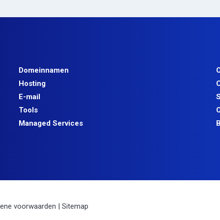
Domeinnamen
O
Hosting
C
E-mail
S
Tools
O
Managed Services
B
ene voorwaarden
|
Sitemap