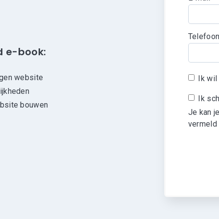
Telefoo
d e-book:
igen website
Ik wi
ijkheden
Ik sc
bsite bouwen
Je kan j
vermeld